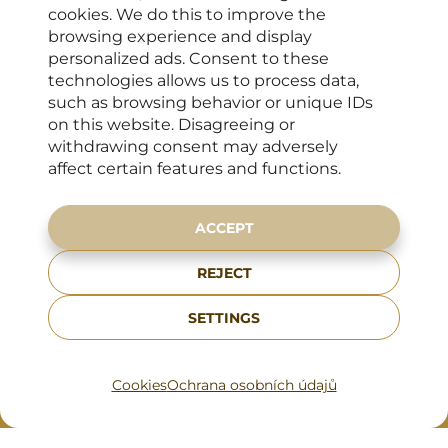
Clinic Élysée
cookies. We do this to improve the
Mon – Fri: 8.30 - 16.30
browsing experience and display
personalized ads. Consent to these
Dental emergency Élysée
technologies allows us to process data,
Mon – Fri: 8.30 - 16.30
such as browsing behavior or unique IDs
KONTAKTY PRO KLIENTY
on this website. Disagreeing or
withdrawing consent may adversely
+420 222 266 206
affect certain features and functions.
info@elyseedental.cz
ADDRESS
ACCEPT
Francouzská 75/4,
REJECT
120 00 Prague 2
Zobrazit na mapě
SETTINGS
Cookies
Ochrana osobních údajů
Make an Appointment