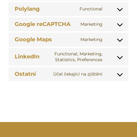
google-
to
Polylang
analytics
Functional
service
Consent
facebook
to
Google reCAPTCHA
Marketing
service
Consent
polylang
to
Google Maps
Marketing
service
Consent
google-
to
Functional, Marketing,
recaptcha
LinkedIn
service
Statistics, Preferences
Consent
google-
to
maps
Ostatní
service
Účel čekající na zjištění
Consent
linkedin
to
service
ostatní