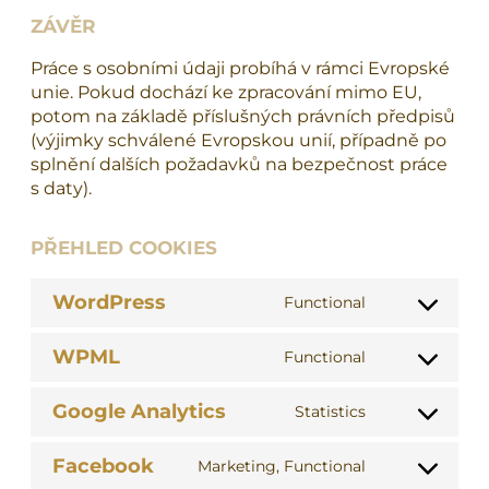
ZÁVĚR
Práce s osobními údaji probíhá v rámci Evropské
unie. Pokud dochází ke zpracování mimo EU,
potom na základě příslušných právních předpisů
(výjimky schválené Evropskou unií, případně po
splnění dalších požadavků na bezpečnost práce
s daty).
PŘEHLED COOKIES
WordPress
Functional
Consent
to
WPML
Functional
service
Consent
wordpress
to
Google Analytics
Statistics
service
Consent
wpml
to
Facebook
Marketing, Functional
service
Consent