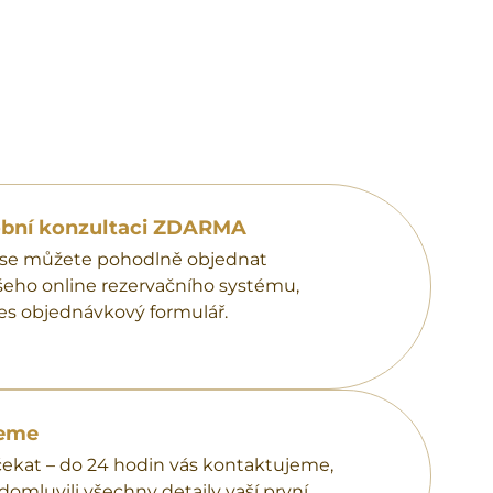
sobní konzultaci ZDARMA
i se můžete pohodlně objednat
šeho online rezervačního systému,
es objednávkový formulář.
veme
kat – do 24 hodin vás kontaktujeme,
mluvili všechny detaily vaší první