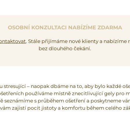
OSOBNÍ KONZULTACI NABÍZÍME ZDARMA
ontaktovat
. Stále přijímáme nové klienty a nabízíme 
bez dlouhého čekání.
u stresující – naopak dbáme na to, aby bylo každé oš
 ošetřeních používáme místně znecitlivující gely pro
ě seznámíme s průběhem ošetření a poskytneme vám
 vám zajistí pocit jistoty a komfortu během celého zá