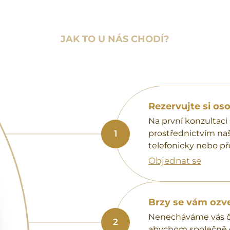
JAK TO U NÁS CHODÍ?
Rezervujte si o
Na první konzultac
1
prostřednictvím na
telefonicky nebo př
Objednat se
Brzy se vám oz
Nenecháváme vás če
2
abychom společně do