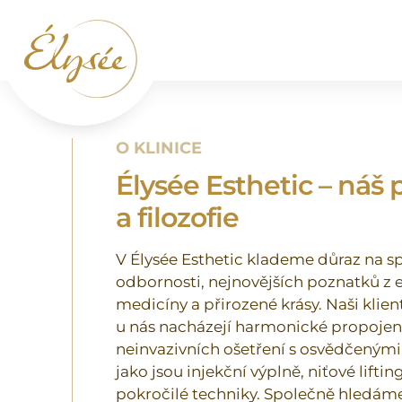
O KLINICE
Élysée Esthetic – náš 
a filozofie
V Élysée Esthetic klademe důraz na s
odbornosti, nejnovějších poznatků z 
medicíny a přirozené krásy. Naši klient
u nás nacházejí harmonické propojen
neinvazivních ošetření s osvědčeným
jako jsou injekční výplně, niťové lifting
pokročilé techniky. Společně hledáme