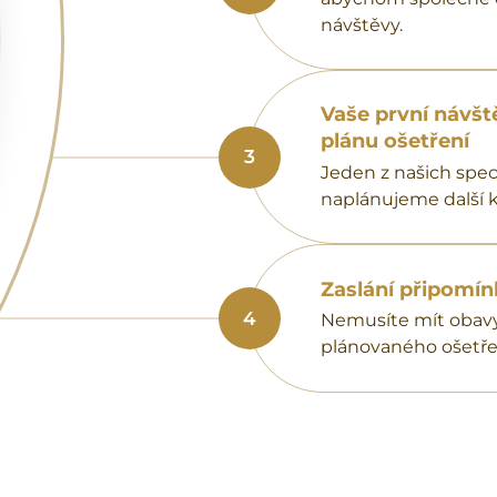
návštěvy.
Vaše první návště
plánu ošetření
3
Jeden z našich spec
naplánujeme další k
Zaslání připomín
4
Nemusíte mít obavy
plánovaného ošetře