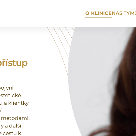
O KLINICE
NÁŠ TÝM
přístup
pojení
estetické
i a klientky
í
i metodami,
y a další
 cestu k