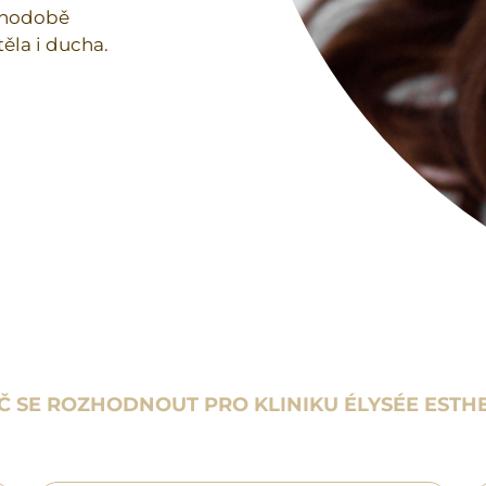
ouhodobě
těla i ducha.
Č SE ROZHODNOUT PRO KLINIKU ÉLYSÉE ESTHE