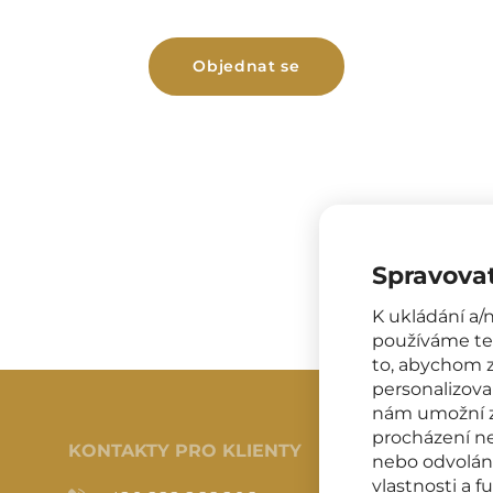
Objednat se
Spravovat
K ukládání a/
používáme tec
to, abychom zl
personalizova
nám umožní zp
procházení n
KONTAKTY PRO KLIENTY
nebo odvolání
vlastnosti a f