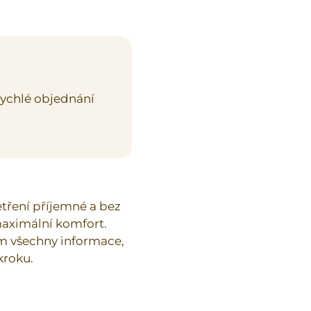
rychlé objednání
etření příjemné a bez
 maximální komfort.
 všechny informace,
kroku.