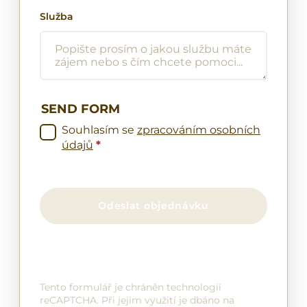
Služba
SEND FORM
Souhlasím se
zpracováním osobních
údajů
*
Odeslat objednávku
Tento formulář je chráněn technologií
reCAPTCHA. Při jejim využití je dbáno na