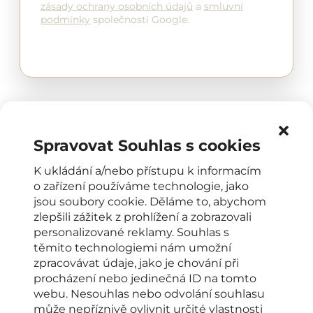
zásady ochrany osobních údajů
a
smluvní
podmínky
společnosti Google.
Spravovat Souhlas s cookies
K ukládání a/nebo přístupu k informacím
o zařízení používáme technologie, jako
jsou soubory cookie. Děláme to, abychom
OTEVÍRACÍ DOBA
zlepšili zážitek z prohlížení a zobrazovali
personalizované reklamy. Souhlas s
Klinika Élysée Esthetic
těmito technologiemi nám umožní
PO–PÁ: od 8:00 do 16:00 hodin
zpracovávat údaje, jako je chování při
KONTAKTY PRO KLIENTY
procházení nebo jedinečná ID na tomto
webu. Nesouhlas nebo odvolání souhlasu
+420 222 266 206
může nepříznivě ovlivnit určité vlastnosti