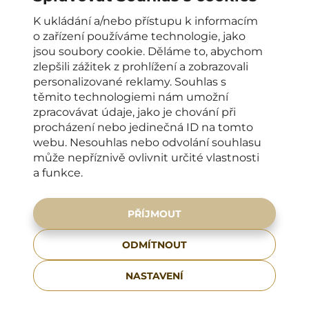
K ukládání a/nebo přístupu k informacím
o zařízení používáme technologie, jako
jsou soubory cookie. Děláme to, abychom
OTEVÍRACÍ DOBA
zlepšili zážitek z prohlížení a zobrazovali
personalizované reklamy. Souhlas s
Klinika Élysée Esthetic
těmito technologiemi nám umožní
PO–PÁ: od 8:00 do 16:00 hodin
zpracovávat údaje, jako je chování při
KONTAKTY PRO KLIENTY
procházení nebo jedinečná ID na tomto
webu. Nesouhlas nebo odvolání souhlasu
+420 222 266 206
může nepříznivě ovlivnit určité vlastnosti
a funkce.
info@elysee-esthetic.cz
ADRESA
PŘÍJMOUT
Francouzská 75/4,
120 00 Praha 2
ODMÍTNOUT
Zobrazit na mapě
NASTAVENÍ