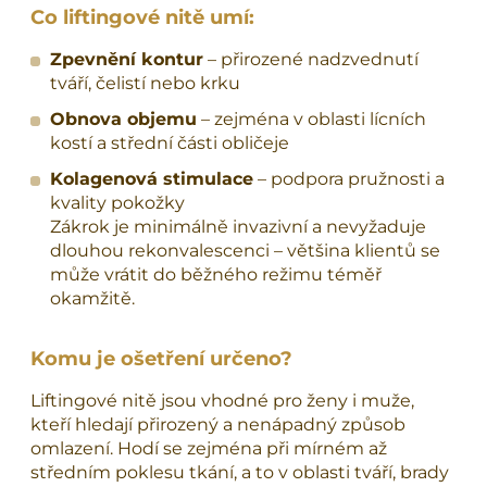
Co liftingové nitě umí:
Zpevnění kontur
– přirozené nadzvednutí
tváří, čelistí nebo krku
Obnova objemu
– zejména v oblasti lícních
kostí a střední části obličeje
Kolagenová stimulace
– podpora pružnosti a
kvality pokožky
Zákrok je minimálně invazivní a nevyžaduje
dlouhou rekonvalescenci – většina klientů se
může vrátit do běžného režimu téměř
okamžitě.
Komu je ošetření určeno?
Liftingové nitě jsou vhodné pro ženy i muže,
kteří hledají přirozený a nenápadný způsob
omlazení. Hodí se zejména při mírném až
středním poklesu tkání, a to v oblasti tváří, brady