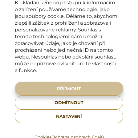
K ukládání a/nebo přístupu k informacím
o zařízení používáme technologie, jako
jsou soubory cookie. Děláme to, abychom
OTEVÍRACÍ DOBA
zlepšili zážitek z prohlížení a zobrazovali
personalizované reklamy. Souhlas s
Klinika Élysée Esthetic
těmito technologiemi nám umožní
PO–PÁ: od 8:00 do 16:00 hodin
zpracovávat údaje, jako je chování při
KONTAKTY PRO KLIENTY
procházení nebo jedinečná ID na tomto
webu. Nesouhlas nebo odvolání souhlasu
+420 222 266 206
může nepříznivě ovlivnit určité vlastnosti
a funkce.
info@elysee-esthetic.cz
ADRESA
PŘÍJMOUT
Francouzská 75/4,
120 00 Praha 2
ODMÍTNOUT
Zobrazit na mapě
NASTAVENÍ
GDPR
Cookies
Cookies
Ochrana osobních údajů