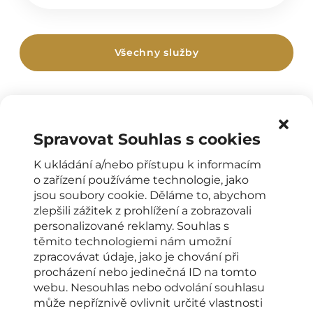
Všechny služby
Spravovat Souhlas s cookies
K ukládání a/nebo přístupu k informacím
o zařízení používáme technologie, jako
jsou soubory cookie. Děláme to, abychom
OTEVÍRACÍ DOBA
zlepšili zážitek z prohlížení a zobrazovali
personalizované reklamy. Souhlas s
Klinika Élysée Esthetic
těmito technologiemi nám umožní
PO–PÁ: od 8:00 do 16:00 hodin
zpracovávat údaje, jako je chování při
KONTAKTY PRO KLIENTY
procházení nebo jedinečná ID na tomto
webu. Nesouhlas nebo odvolání souhlasu
+420 222 266 206
může nepříznivě ovlivnit určité vlastnosti